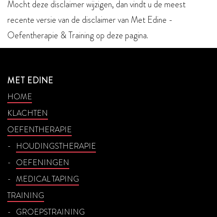
Mocht deze disclaimer wijzigen, dan vindt u de meest
recente versie van de disclaimer van Met Edine -
Oefentherapie & Training op deze pagina.
MET EDINE
HOME
KLACHTEN
OEFENTHERAPIE
HOUDINGSTHERAPIE
OEFENINGEN
MEDICAL TAPING
TRAINING
GROEPSTRAINING