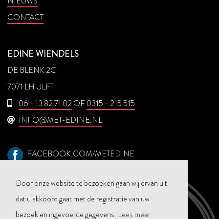
NIEUWS
CONTACT
EDINE WIENDELS
DE BLENK 2C
7071 LH ULFT
06 - 13 82 71 02
OF
0315 - 215 515
INFO@MET-EDINE.NL
FACEBOOK.COM/METEDINE
STUUR EEN WHATSAPP
Door onze website te bezoeken gaan wij ervan uit
dat u akkoord gaat met de registratie van uw
bezoek en ingevoerde gegevens.
Lees meer